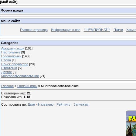
[
Мой сайт
]
Форма входа
Меню сайта
Главная страница
Информация о нас
!!!ЧЕМПИОНАТ!!!
Патчи
Хаки 
Categories
Аркады и экшн
[101]
Настольные
[9]
Головоломки
[140]
Слова
[1]
Поиск предметов
[20]
Стратегии
[5]
Другие
[3]
Многопользовательские
[21]
Главная
»
Онлайн игры
» Многопользовательские
В категории игр
:
21
Показано игр
:
1-18
Сортировать по
:
Дате
·
Названию
·
Рейтингу
·
Запускам