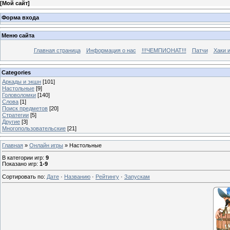
[
Мой сайт
]
Форма входа
Меню сайта
Главная страница
Информация о нас
!!!ЧЕМПИОНАТ!!!
Патчи
Хаки 
Categories
Аркады и экшн
[101]
Настольные
[9]
Головоломки
[140]
Слова
[1]
Поиск предметов
[20]
Стратегии
[5]
Другие
[3]
Многопользовательские
[21]
Главная
»
Онлайн игры
» Настольные
В категории игр
:
9
Показано игр
:
1-9
Сортировать по
:
Дате
·
Названию
·
Рейтингу
·
Запускам