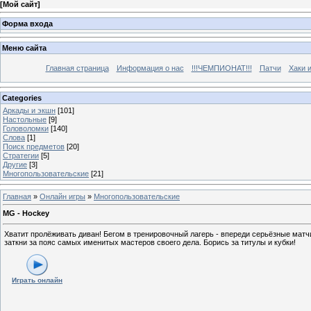
[
Мой сайт
]
Форма входа
Меню сайта
Главная страница
Информация о нас
!!!ЧЕМПИОНАТ!!!
Патчи
Хаки 
Categories
Аркады и экшн
[101]
Настольные
[9]
Головоломки
[140]
Слова
[1]
Поиск предметов
[20]
Стратегии
[5]
Другие
[3]
Многопользовательские
[21]
Главная
»
Онлайн игры
»
Многопользовательские
MG - Hockey
Хватит пролёживать диван! Бегом в тренировочный лагерь - впереди серьёзные матч
заткни за пояс самых именитых мастеров своего дела. Борись за титулы и кубки!
Играть онлайн