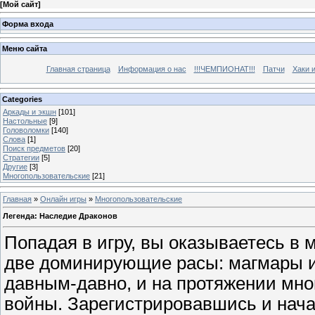
[
Мой сайт
]
Форма входа
Меню сайта
Главная страница
Информация о нас
!!!ЧЕМПИОНАТ!!!
Патчи
Хаки 
Categories
Аркады и экшн
[101]
Настольные
[9]
Головоломки
[140]
Слова
[1]
Поиск предметов
[20]
Стратегии
[5]
Другие
[3]
Многопользовательские
[21]
Главная
»
Онлайн игры
»
Многопользовательские
Легенда: Наследие Драконов
Попадая в игру, вы оказываетесь в м
две доминирующие расы: магмары и
давным-давно, и на протяжении мно
войны. Зарегистрировавшись и нача