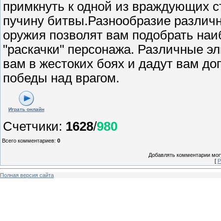
примкнуть к одной из враждующих ст
пучину битвы.Разнообразие различн
оружия позволят вам подобрать на
"раскачки" персонажа. Различные э
вам в жестоких боях и дадут вам д
победы над врагом.
Играть онлайн
Счетчики
:
1628
/
980
Всего комментариев
:
0
Добавлять комментарии могу
[
Р
Полная версия сайта