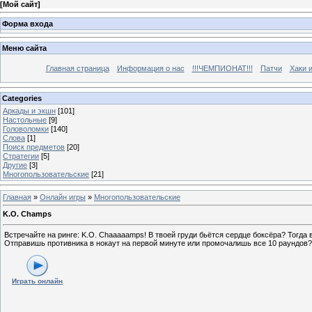
[
Мой сайт
]
Форма входа
Меню сайта
Главная страница
Информация о нас
!!!ЧЕМПИОНАТ!!!
Патчи
Хаки 
Categories
Аркады и экшн
[101]
Настольные
[9]
Головоломки
[140]
Слова
[1]
Поиск предметов
[20]
Стратегии
[5]
Другие
[3]
Многопользовательские
[21]
Главная
»
Онлайн игры
»
Многопользовательские
K.O. Champs
Встречайте на ринге: K.O. Chaaaaamps! В твоей груди бьётся сердце боксёра? Тогда 
Отправишь противника в нокаут на первой минуте или промочалишь все 10 раундов?
Играть онлайн