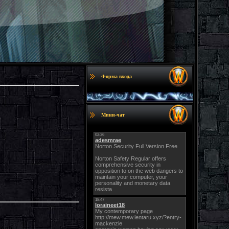
Форма входа
Мини-чат
ели.