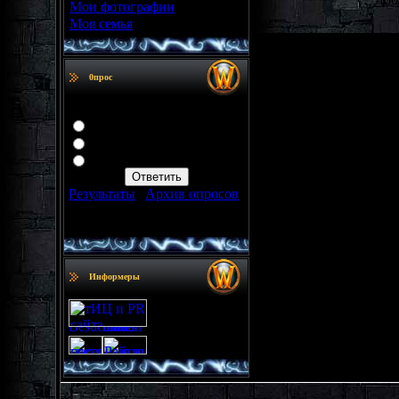
Мои фотографии
[10]
Моя семья
[0]
0прос
Как вам сайт?)
Отличный!
Нормальный
Гавно!
Результаты
|
Архив опросов
Всего ответов:
35
Информеры