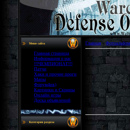
Главная
»
Фотоальбом
Меню сайта
Главная страница
Информация о нас
!!!ЧЕМПИОНАТ!!!
Патчи
Хаки и прочие проги
Мапы
Форум4ик)
Картинки и Скрины
Онлайн игры
Доска объявлений
Всего комментариев
:
Категории раздела
Доб