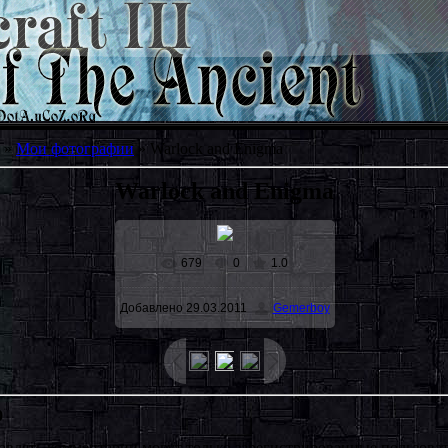
»
Мои фотографии
» Warlock and Enigma
Warlock and Enigma
679
0
1.0
Добавлено
29.03.2011
Gemerboy
0
авлять комментарии могут только зарегистрированные пользоват