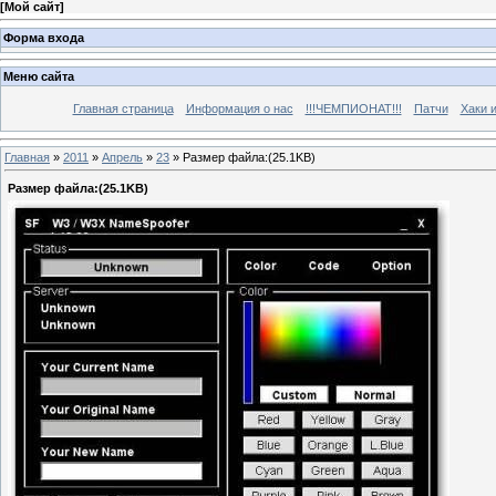
[
Мой сайт
]
Форма входа
Меню сайта
Главная страница
Информация о нас
!!!ЧЕМПИОНАТ!!!
Патчи
Хаки 
Главная
»
2011
»
Апрель
»
23
» Размер файла:(25.1KB)
Размер файла:(25.1KB)