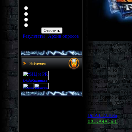
Где вы играете?
Garena
iCCup
Battle.Net
C ботами AI мапы)
Результаты
|
Архив опросов
Всего ответов:
61
обращаются насчёт Ма
ловите же МапХак. Са
Информеры
Как использовать:
- Извлекаем ВСЁ С А
- Редактируем "hack_se
- Открываем WarCraft 
- Запускаем "FunsDot
- Заходим к какому-н
И всё Готово МапХак
Просмотров: 3250 | Д
DotA 6.72 Beta
!!!СКАЧАТЬ!!!