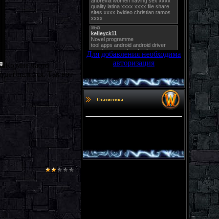
Для добавления необходима
авторизация
Ко мне часто
удет палится. Так вот
Статистика
Онлайн всего:
1
Гостей:
1
Пользователей:
0