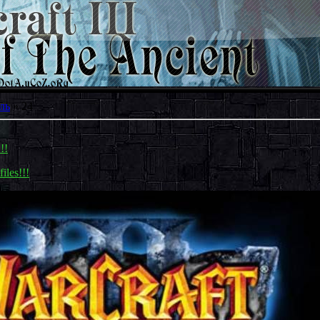
ль
»
24
!!
les!!!