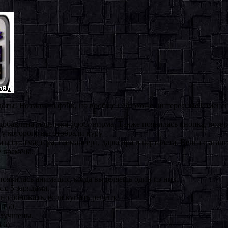
доты! Возможно фэйк, но вообще не похоже, интересные измене
обавлена моделька фрост вирма. Также появилась кнопка, возв
у которого вы отобрали куру
ты бистмастера, геомансера, дарксира и вертолета. Венга с ага
е времена.
 появилась анимация, когда выделяешь один из них.
 с 5 зарядами.
но обновить, если купить рецепт.
 150.
улучшены.
 6)