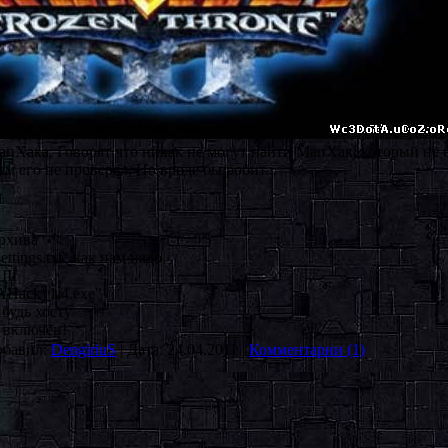
пХака, Говорят что никак не могут найти МапХак, который не б
м его не проверял, Но вроде бы робит...
рхива
ttings.txt" как нам надо.
III
AHack_1.4.exe"
ибудь хосту
 включён!
обавил:
DengiriuS
| Дата:
24.04.2011
|
Комментарии (1)