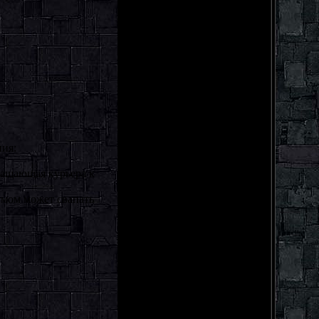
ния:
ращающая курьера к
нимом может свапать