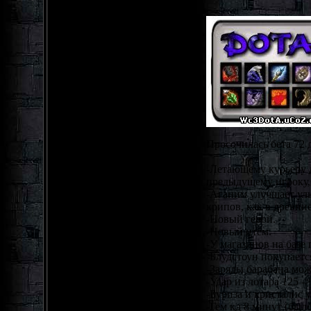
Просочилась бета 72 
-Летающему курьеру д
предыдущему игроку, 
-Аганим улучшает уль
крипов, как в древни
-Новый герой.
-Новый итем.
-У магазинов на базе
-Блудстоун покупается
-Заряды барабана мож
-Удар из лотара 125 ->
-Буриза и кристалис 
-Гем кд 8 минут (было