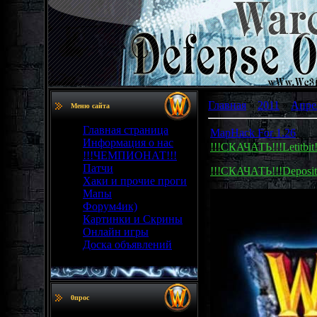
Главная
»
2011
»
Апре
Меню сайта
Главная страница
MapHack For 1.26
Информация о нас
!!!СКАЧАТЬ!!!Letitbit!
!!!ЧЕМПИОНАТ!!!
Патчи
!!!СКАЧАТЬ!!!Depositfi
Хаки и прочие проги
Мапы
Форум4ик)
Картинки и Скрины
Онлайн игры
Доска объявлений
0прос