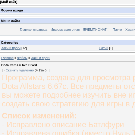
[
Мой сайт
]
Форма входа
Меню сайта
Главная страница
Информация о нас
!!!ЧЕМПИОНАТ!!!
Патчи
Хаки 
Categories
Хаки и проги
[12]
Патчи
[1]
Главная
»
Файлы
»
Хаки и проги
Dota Items 6.67c Fixed
[ ·
Скачать удаленно
(4.19мб) ]
Программа, создана для просмотра 
Dota Allstars 6.67c. Все предметы о
вы можете подробнее изучить вне иг
создать свою стратегию для игры в до
Список изменений:
- Исправлено описание Батлфури
- Исправлена ошибка (вместо Нуль 